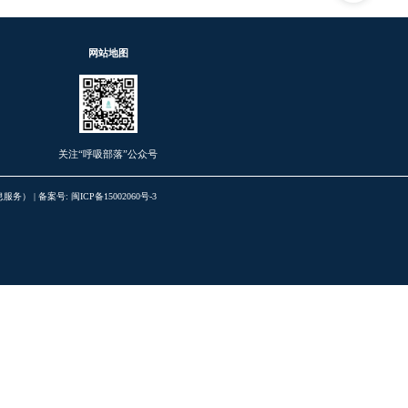
慢阻肺用
点让治
慢阻肺患
觉好了’
呼吸训练
90%的
慢阻肺用
的用对
换季咳
方式出
联系我们
网站地图
空调房里
氧’？3
招商信息
新浪微博
春夏之交
的呼吸
关注“呼吸部落”公众号
春夏换季