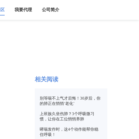
用
呼吸训练器
呼吸社区
我要代理
公司简
呼吸科普
相关阅
别等喘不
的肺正在