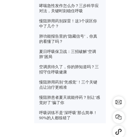
上班族久
惯，让
哮喘发作
住呼吸
哮喘急
对法，
慢阻肺用
中了几
肺功能报
的看懂
夏日呼吸
肺’困局
空调房
招守住