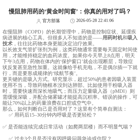
慢阻肺用药的‘黄金时间窗’：你真的用对了吗？
2026-05-28 22:41:06
官方部落
在慢阻肺（COPD）的长期管理中，药物是控制症状、延缓疾
病进展的核心工具。但很多人不知道的是——
用药时机
和
吸入
技术
，往往比药物本身更能决定治疗效果。
以长效支气管扩张剂为例，这类药物通常需要每天固定时间使
用，才能维持稳定的血药浓度。如果你今天早上8点用，明天
下午3点用，药物在体内的‘保护窗口’就会出现断层，导致症
状反复甚至急性加重。这就像给手机充电，不是偶尔插一下就
行，而是要形成规律的‘续航节奏’。
更关键的是吸入方式。研究显示，超过50%的患者因吸入装置
使用不当，导致药物根本没到达肺部。比如使用干粉吸入器
时，需要快速而深长地吸气；而压力定量吸入器（pMDI）则
需缓慢深吸，并配合储雾罐才能提高沉积率。错误的操作，可
能让70%以上的药量浪费在口腔或空气中。
那么，如何判断自己是否用对了？这里有个简单自测法：
✅ 用药后15–30分钟内呼吸是否更轻松？
✅ 是否能连续完成日常活动（如爬两层楼）而不明显气喘？
✅ 过去3个月是否没有因呼吸问题急诊或住院？